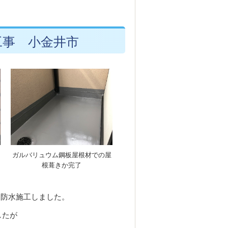
工事 小金井市
ガルバリュウム鋼板屋根材での屋
根葺きか完了
と防水施工しました。
したが